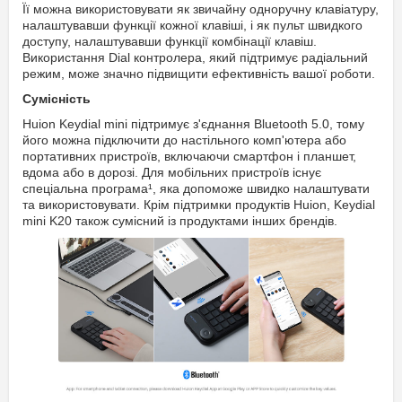
Її можна використовувати як звичайну одноручну клавіатуру,
налаштувавши функції кожної клавіші, і як пульт швидкого
доступу, налаштувавши функції комбінації клавіш.
Використання Dial контролера, який підтримує радіальний
режим, може значно підвищити ефективність вашої роботи.
Сумісність
Huion Keydial mini підтримує з'єднання Bluetooth 5.0, тому
його можна підключити до настільного комп'ютера або
портативних пристроїв, включаючи смартфон і планшет,
вдома або в дорозі. Для мобільних пристроїв існує
спеціальна програма¹, яка допоможе швидко налаштувати
та використовувати. Крім підтримки продуктів Huion, Keydial
mini K20 також сумісний із продуктами інших брендів.