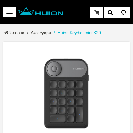
Головна
Аксесуари
Huion Keydial mini K20