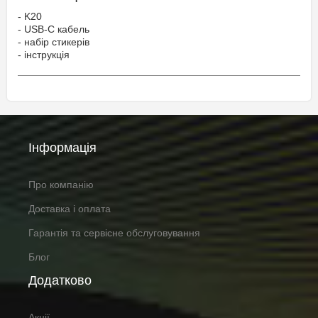
- K20
- USB-C кабель
- набір стикерів
- інструкція
Інформація
Про компанію
Доставка і оплата
Гарантія та сервісне обслуговування
Блог
Додатково
Акції