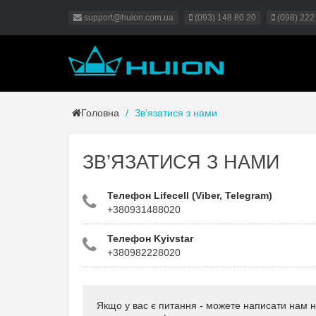
support@huion.com.ua
(093) 148 80 20
(098) 222
Головна
Зв’язатися з нами
ЗВ’ЯЗАТИСЯ З НАМИ
Телефон Lifecell (Viber, Telegram)
+380931488020
Телефон Kyivstar
+380982228020
Якщо у вас є питання - можете написати нам 