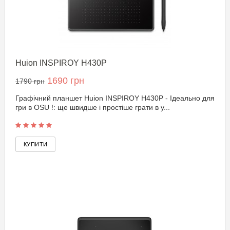
Huion INSPIROY H430P
1690 грн
1790 грн
Графічний планшет Huion INSPIROY H430P - Ідеально для
гри в OSU !: ще швидше і простіше грати в у...