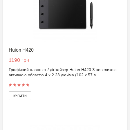
Huion H420
1190 грн
Графічний планшет / дігітайзер Huion H420 З невеликою
активною областю 4 x 2.23 дюйма (102 x 57 м...