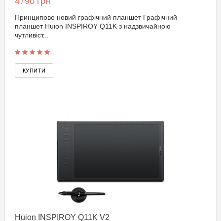
4790 грн
Принципово новий графічний планшет Графічний
планшет Huion INSPIROY Q11K з надзвичайною
чутливіст...
Huion INSPIROY Q11K V2