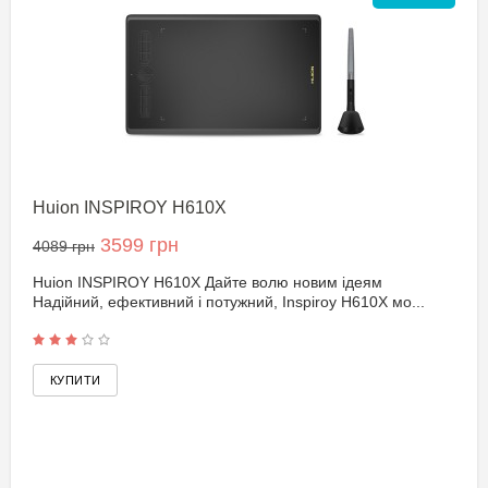
Huion INSPIROY H610X
3599 грн
4089 грн
Huion INSPIROY H610X Дайте волю новим ідеям
Надійний, ефективний і потужний, Inspiroy H610X мо...