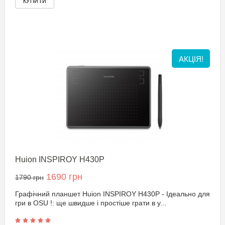
АКЦІЯ!
Huion INSPIROY H430P
1690 грн
1790 грн
Графічний планшет Huion INSPIROY H430P - Ідеально для
гри в OSU !: ще швидше і простіше грати в у...