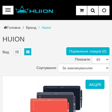
Головна
Бренд
Huion
HUION
Порівняння товарів (0)
Вид:
Показати:
Сортування:
АКЦІЯ!