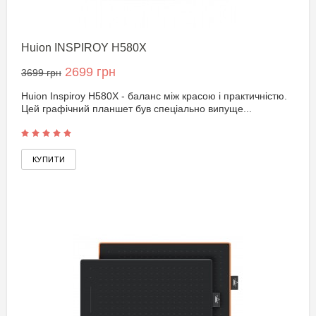
Huion INSPIROY H580X
2699 грн
3699 грн
Huion Inspiroy H580X - баланс між красою і практичністю.
Цей графічний планшет був спеціально випуще...