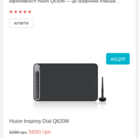
ефективності Huion Q630M — це графічний планше...
АКЦІЯ!
Huion Inspiroy Dial Q620M
5690 грн
6090 грн