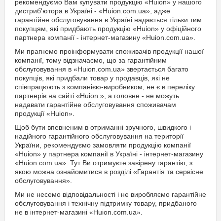
рекомендуємо Вам купувати продукцію «Huion» у нашого
дистриб'ютора в Україні - «Huion.com.ua», адже
гарантійне обслуговування в Україні надається тільки тим
покупцям, які придбають продукцію «Huion» у офіційного
партнера компанії - інтернет-магазину «Huion.com.ua».
Ми прагнемо проінформувати споживачів продукції нашої
компанії, тому відзначаємо, що за гарантійним
обслуговування в «Huion.com.ua» звертається багато
покупців, які придбали товар у продавців, які не
співпрацюють з компанією-виробником, не є в переліку
партнерів на сайті «Huion », а головне - не можуть
надавати гарантійне обслуговування споживачам
продукції «Huion».
Щоб бути впевненим в отриманні зручного, швидкого і
надійного гарантійного обслуговування на території
України, рекомендуємо замовляти продукцію компанії
«Huion» у партнера компанії в Україні - інтернет-магазину
«Huion.com.ua». Тут Ви отримуєте завірену гарантію, з
якою можна ознайомитися в розділі «Гарантія та сервісне
обслуговування».
Ми не несемо відповідальності і не виробляємо гарантійне
обслуговування і технічну підтримку товару, придбаного
не в інтернет-магазині «Huion.com.ua».