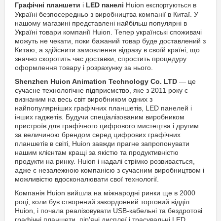
Графічні планшети
і
LED панелі
Huion
в
експортуються
Україні безпосередньо з виробництва компанії в Китаї. У
нашому магазині представлені найбільш популярні в
Україні товари компанії Huion. Тепер українські споживачі
можуть не чекати, поки бажаний товар буде доставлений з
Китаю, а здійснити замовлення відразу в своїй країні, що
значно скоротить час доставки, спростить процедуру
оформлення товару і розрахунку за нього.
Shenzhen Huion Animation Technology Co. LTD
— це
сучасне технологічне підприємство, яке з 2011 року є
визнаним на весь світ виробником одних з
найпопулярніших графічних планшетів, LED панелей і
інших гаджетів. Будучи спеціалізованим виробником
пристроїв для графічного цифрового мистецтва і другим
за величиною брендом серед цифрових графічних
планшетів в світі, Huion завжди прагне запропонувати
нашим клієнтам кращі за якістю та продуктивністю
продукти на ринку. Huion і надалі стрімко розвивається,
адже є незалежною компанією з сучасним виробництвом і
можливістю вдосконалювати свої технології.
Компанія Huion вийшла на міжнародні ринки ще в 2000
році, коли був створений закордонний торговий відділ
Huion, і почала реалізовувати USB-кабельні та бездротові
графічні планшети, пір'яні дисплеї і трасувальні LED