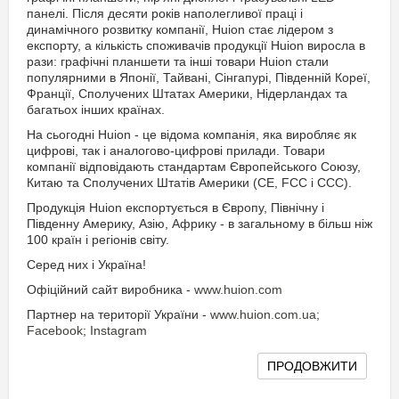
панелі. Після десяти років наполегливої праці і
динамічного розвитку компанії, Huion стає лідером з
експорту, а кількість споживачів продукції Huion виросла в
рази: графічні планшети та інші товари Huion стали
популярними в Японії, Тайвані, Сінгапурі, Південній Кореї,
Франції, Сполучених Штатах Америки, Нідерландах та
багатьох інших країнах.
На сьогодні Huion - це відома компанія, яка виробляє як
цифрові, так і аналогово-цифрові прилади. Товари
компанії відповідають стандартам Європейського Союзу,
Китаю та Сполучених Штатів Америки (CE, FCC і CCC).
Продукція Huion експортується в Європу, Північну і
Південну Америку, Азію, Африку - в загальному в більш ніж
100 країн і регіонів світу.
Серед них і Україна!
Офіційний сайт виробника -
www.huion.com
Партнер на території України -
www.huion.com.ua
;
Facebook
;
Instagram
ПРОДОВЖИТИ