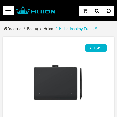
Головна
Бренд
Huion
Huion Inspiroy Frego S
АКЦИЯ!